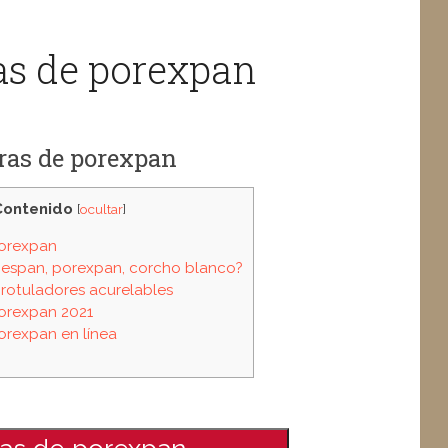
ras de porexpan
tras de porexpan
Contenido
[
ocultar
]
porexpan
iespan, porexpan, corcho blanco?
 rotuladores acurelables
porexpan 2021
porexpan en línea