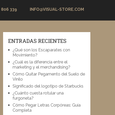
 806 339
INFO@VISUAL-STORE.COM
ENTRADAS RECIENTES
¿Qué son los Escaparates con
Movimiento?
¿Cuál es la diferencia entre el
marketing y el merchandising?
Cómo Quitar Pegamento del Suelo de
Vinilo
Significado del logotipo de Starbucks
¿Cuánto cuesta rotular una
furgoneta?
Cómo Pegar Letras Corpóreas: Guía
Completa