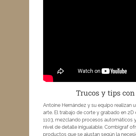
Trucos y tips con
Antoine Hernández y su equipo realizan u
arte. El trabajo de corte y grabado en 
1103, mezclando procesos automáticos y
nivel de detalle inigualable, Combigraf of
productos que se ajustan según la necesi