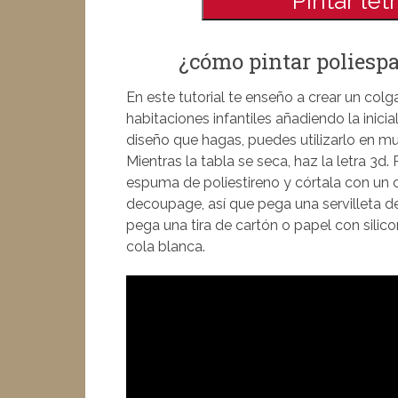
Pintar le
¿cómo pintar poliespa
En este tutorial te enseño a crear un colg
habitaciones infantiles añadiendo la inic
diseño que hagas, puedes utilizarlo en mu
Mientras la tabla se seca, haz la letra 3d. P
espuma de poliestireno y córtala con un cú
decoupage, así que pega una servilleta de
pega una tira de cartón o papel con sili
cola blanca.