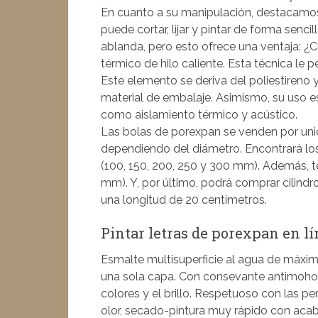
En cuanto a su manipulación, destacamos
puede cortar, lijar y pintar de forma senci
ablanda, pero esto ofrece una ventaja: ¿
térmico de hilo caliente. Esta técnica le 
Este elemento se deriva del poliestireno y
material de embalaje. Asimismo, su uso e
como aislamiento térmico y acústico.
Las bolas de porexpan se venden por uni
dependiendo del diámetro. Encontrará lo
(100, 150, 200, 250 y 300 mm). Además, te
mm). Y, por último, podrá comprar cilindr
una longitud de 20 centímetros.
Pintar letras de porexpan en l
Esmalte multisuperficie al agua de máxim
una sola capa. Con consevante antimoho. 
colores y el brillo. Respetuoso con las pe
olor, secado-pintura muy rápido con aca