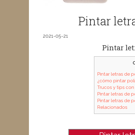
Pintar let
2021-05-21
Pintar le
Pintar letras de 
¿cómo pintar pol
Trucos y tips con
Pintar letras de 
Pintar letras de 
Relacionados