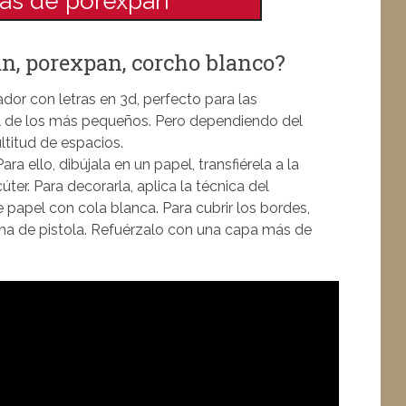
tras de porexpan
n, porexpan, corcho blanco?
ador con letras en 3d, perfecto para las
ial de los más pequeños. Pero dependiendo del
ltitud de espacios.
ara ello, dibújala en un papel, transfiérela a la
ter. Para decorarla, aplica la técnica del
 papel con cola blanca. Para cubrir los bordes,
cona de pistola. Refuérzalo con una capa más de